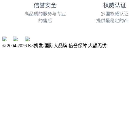
© 2004-
2026
K8凯发-国际大品牌 信誉保障 大额无忧