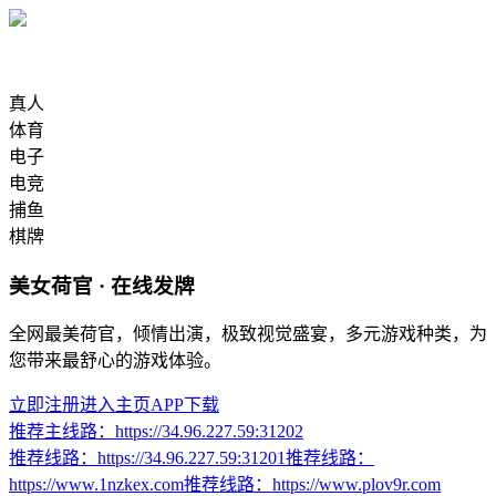
真人
体育
电子
电竞
捕鱼
棋牌
美女荷官 · 在线发牌
全网最美荷官，倾情出演，极致视觉盛宴，多元游戏种类，为
您带来最舒心的游戏体验。
立即注册
进入主页
APP下载
推荐主线路：
https://34.96.227.59:31202
推荐线路：
https://34.96.227.59:31201
推荐线路：
https://www.1nzkex.com
推荐线路：
https://www.plov9r.com