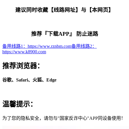
建议同时收藏【线路网址】与【本网页】
推荐『下载APP』 防止迷路
备用线路
1
：
https://www.rznbm.com
备用线路
2
：
https://www.k8900.com
推荐浏览器：
谷歌、Safari、火狐、Edge
温馨提示：
为了您的隐私安全，请勿与"国家反诈中心"APP同设备使用！