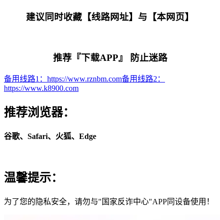
建议同时收藏【线路网址】与【本网页】
推荐『下载APP』 防止迷路
备用线路
1
：
https://www.rznbm.com
备用线路
2
：
https://www.k8900.com
推荐浏览器：
谷歌、Safari、火狐、Edge
温馨提示：
为了您的隐私安全，请勿与"国家反诈中心"APP同设备使用！