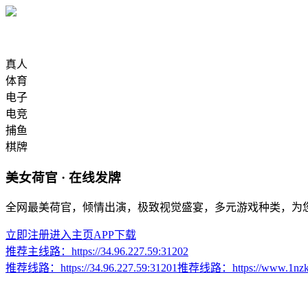
真人
体育
电子
电竞
捕鱼
棋牌
美女荷官 · 在线发牌
全网最美荷官，倾情出演，极致视觉盛宴，多元游戏种类，为
立即注册
进入主页
APP下载
推荐主线路：
https://34.96.227.59:31202
推荐线路：
https://34.96.227.59:31201
推荐线路：
https://www.1nz