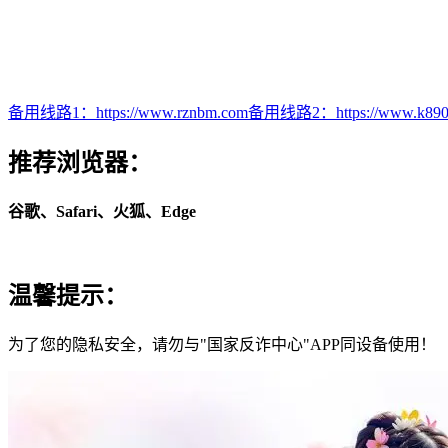
备用线路
1
：
https://www.rznbm.com
备用线路
2
：
https://www.k89
推荐浏览器：
谷歌、Safari、火狐、Edge
温馨提示：
为了您的隐私安全，请勿与"国家反诈中心"APP同设备使用！