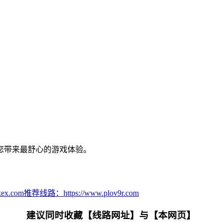
您带来最舒心的游戏体验。
kex.com
推荐线路：
https://www.plov9r.com
建议同时收藏【线路网址】与【本网页】