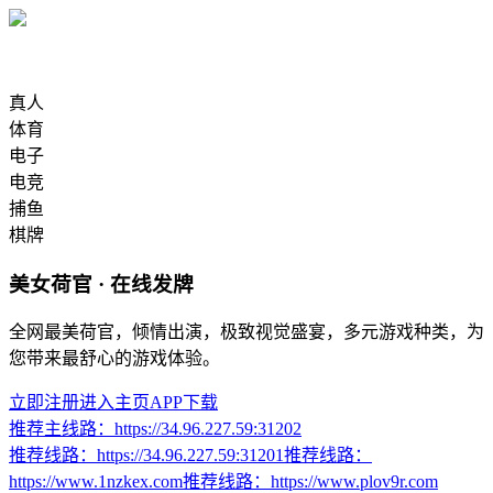
真人
体育
电子
电竞
捕鱼
棋牌
美女荷官 · 在线发牌
全网最美荷官，倾情出演，极致视觉盛宴，多元游戏种类，为
您带来最舒心的游戏体验。
立即注册
进入主页
APP下载
推荐主线路：
https://34.96.227.59:31202
推荐线路：
https://34.96.227.59:31201
推荐线路：
https://www.1nzkex.com
推荐线路：
https://www.plov9r.com