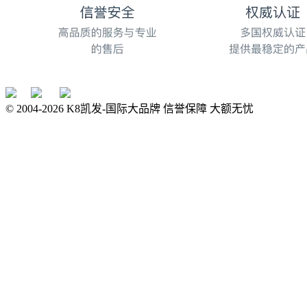
© 2004-
2026
K8凯发-国际大品牌 信誉保障 大额无忧