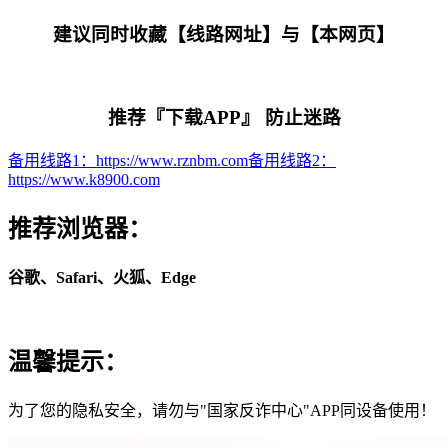
建议同时收藏【线路网址】与【本网页】
推荐『下载APP』 防止迷路
备用线路
1
：
https://www.rznbm.com
备用线路
2
：
https://www.k8900.com
推荐浏览器：
谷歌、Safari、火狐、Edge
温馨提示：
为了您的隐私安全，请勿与"国家反诈中心"APP同设备使用！